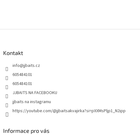
Z
á
p
a
Kontakt
t
info
@
jjbaits.cz
í
605484101
605484101
JJBAITS NA FACEBOOKU
jjbaits na instagramu
https://youtube.com/@jjbaitsakvajirka?si=pXXMsPljp1_N2ipp
Informace pro vás