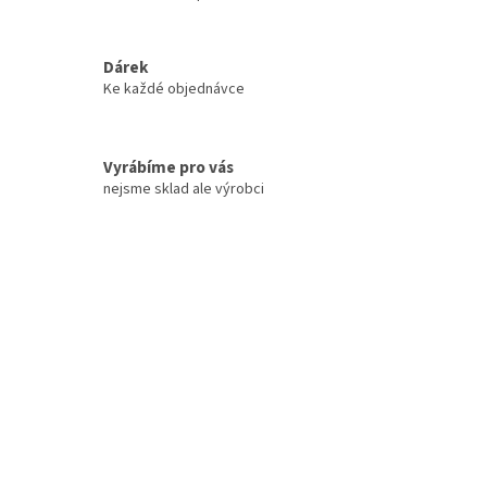
O
v
l
á
Dárek
d
Ke každé objednávce
a
c
í
Vyrábíme pro vás
p
r
nejsme sklad ale výrobci
v
k
y
v
ý
p
i
s
u