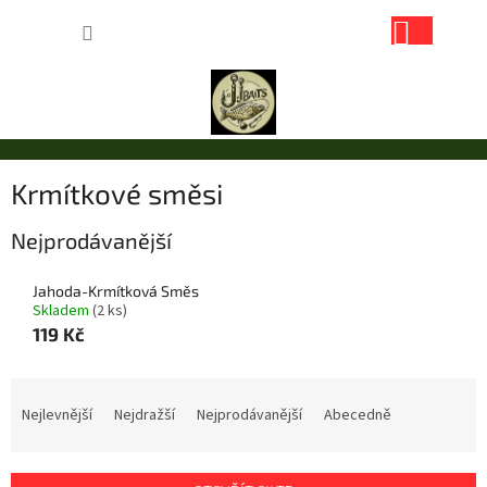
Přejít
NÁKUP
na
obsah
KOŠÍK
Krmítkové směsi
Nejprodávanější
Jahoda-Krmítková Směs
Skladem
(2 ks)
119 Kč
Ř
a
Nejlevnější
Nejdražší
Nejprodávanější
Abecedně
z
e
n