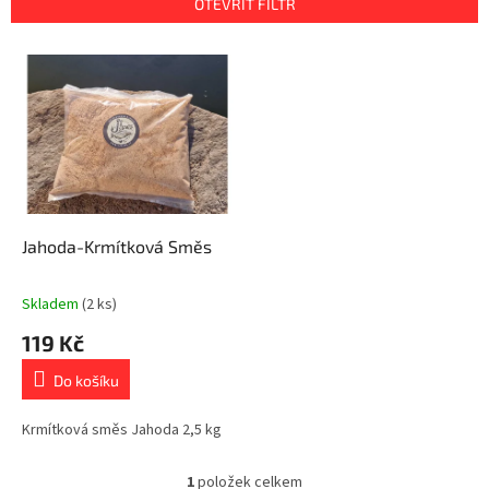
OTEVŘÍT FILTR
í
p
V
r
ý
o
p
d
i
u
s
k
p
t
r
ů
o
d
Jahoda-Krmítková Směs
u
k
Skladem
(2 ks)
t
119 Kč
ů
Do košíku
Krmítková směs Jahoda 2,5 kg
1
položek celkem