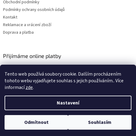
Obchodní podmínky
Podmínky ochrany osobních údajů
Kontakt
Reklamace a vrácení zboží
Doprava a platba
Přijímáme online platby
Tento web používá soubory cookie. Dalším procházením
tohoto webu vyjadřujete souhlas s jejich používáním.. Více
informací
zde
.
Nastavení
Vytvořil Shoptet
Odmítnout
Souhlasím
Copyright 2026
JJBAITS
. Všechna práva vyhrazena.