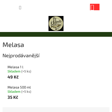
Přejít
NÁKUP
na
obsah
KOŠÍK
Melasa
Nejprodávanější
Melasa 1 l
Skladem
(>5 ks)
49 Kč
Melasa 500 ml
Skladem
(>5 ks)
35 Kč
Ř