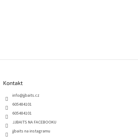
Z
á
p
a
Kontakt
t
info
@
jjbaits.cz
í
605484101
605484101
JJBAITS NA FACEBOOKU
jjbaits na instagramu