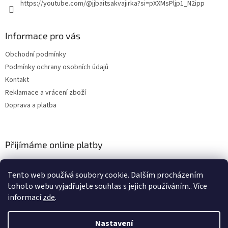
https://youtube.com/@jjbaitsakvajirka?si=pXXMsPljp1_N2ipp
Informace pro vás
Obchodní podmínky
Podmínky ochrany osobních údajů
Kontakt
Reklamace a vrácení zboží
Doprava a platba
Přijímáme online platby
Tento web používá soubory cookie. Dalším procházením
tohoto webu vyjadřujete souhlas s jejich používáním.. Více
informací
zde
.
Nastavení
Vytvořil Shoptet