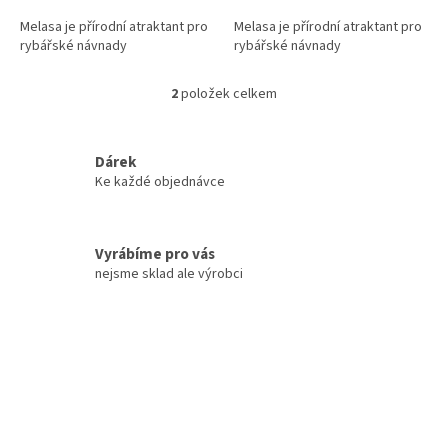
Melasa je přírodní atraktant pro
Melasa je přírodní atraktant pro
rybářské návnady
rybářské návnady
2
položek celkem
O
v
l
á
Dárek
d
Ke každé objednávce
a
c
í
Vyrábíme pro vás
p
r
nejsme sklad ale výrobci
v
k
y
v
ý
p
i
s
u