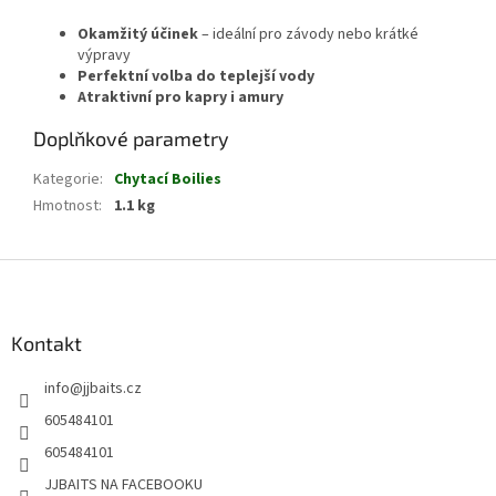
Okamžitý účinek
– ideální pro závody nebo krátké
výpravy
Perfektní volba do teplejší vody
Atraktivní pro kapry i amury
Doplňkové parametry
Kategorie
:
Chytací Boilies
Hmotnost
:
1.1 kg
Z
á
p
a
Kontakt
t
info
@
jjbaits.cz
í
605484101
605484101
JJBAITS NA FACEBOOKU