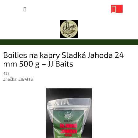
Přejít
NÁKUP
na
obsah
KOŠÍK
Boilies na kapry Sladká Jahoda 24
mm 500 g – JJ Baits
418
Značka:
JJBAITS