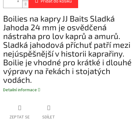
Přidat do košíku
Boilies na kapry JJ Baits Sladká
Jahoda 24 mm je osvědčená
nástraha pro lov kaprů a amurů.
Sladká jahodová příchuť patří mezi
nejúspěšnější v historii kaprařiny.
Boilie je vhodné pro krátké i dlouhé
výpravy na řekách i stojatých
vodách.
Detailní informace
ZEPTAT SE
SDÍLET