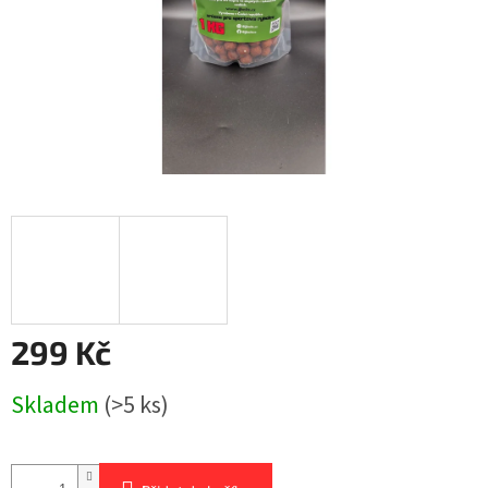
299 Kč
Měrná
Skladem
(>5 ks)
cena: