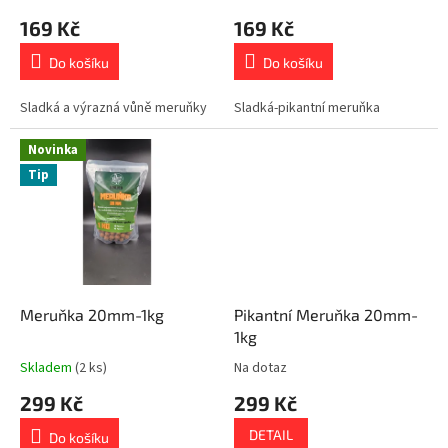
t
169 Kč
169 Kč
ů
Do košíku
Do košíku
Sladká a výrazná vůně meruňky
Sladká-pikantní meruňka
Novinka
Tip
Meruňka 20mm-1kg
Pikantní Meruňka 20mm-
1kg
Skladem
(2 ks)
Na dotaz
299 Kč
299 Kč
DETAIL
Do košíku