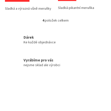
Sladká-pikantní meruňka
Sladká a výrazná vůně meruňky
4
položek celkem
O
v
l
á
Dárek
d
Ke každé objednávce
a
c
í
Vyrábíme pro vás
p
r
nejsme sklad ale výrobci
v
k
y
v
ý
p
i
s
u