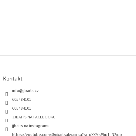
Z
á
p
a
Kontakt
t
info
@
jjbaits.cz
í
605484101
605484101
JJBAITS NA FACEBOOKU
jjbaits na instagramu
https://youtube.com/@jjbaitsakvajirka?si=pXXMsPljp1_N2ipp