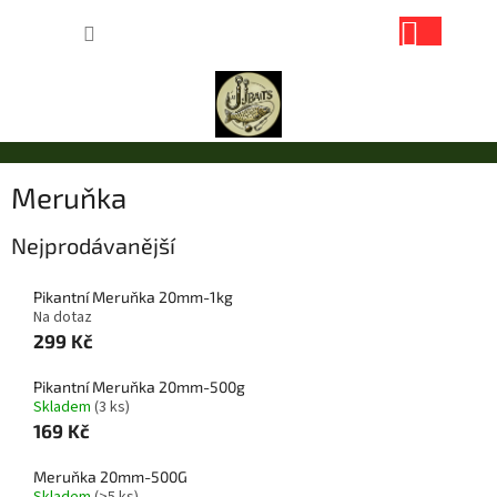
Přejít
NÁKUP
na
obsah
KOŠÍK
Meruňka
Nejprodávanější
Pikantní Meruňka 20mm-1kg
Na dotaz
299 Kč
Pikantní Meruňka 20mm-500g
Skladem
(3 ks)
169 Kč
Meruňka 20mm-500G