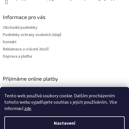
Informace pro vás
Obchodní podmínky
Podmínky ochrany osobních údajů
Kontakt
Reklamace a vrácení zboží
Doprava a platba
Přijímáme online platby
Tento web používá soubory cookie. Dalším procházením
tohoto webu vyjadřujete souhlas s jejich používáním.. Více
informací
zde
.
Nastavení
Vytvořil Shoptet