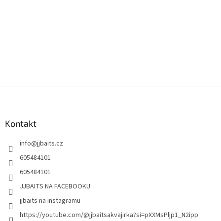
Z
á
p
a
Kontakt
t
info
@
jjbaits.cz
í
605484101
605484101
JJBAITS NA FACEBOOKU
jjbaits na instagramu
https://youtube.com/@jjbaitsakvajirka?si=pXXMsPljp1_N2ipp