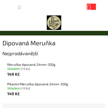
Přejít
NÁKUP
na
obsah
KOŠÍK
Dipovaná Meruňka
Nejprodávanější
Meruňka dipovaná 24mm-300g
Skladem
(>5 ks)
149 Kč
Pikantní Meruňka dipovaná 24mm-300g
Skladem
(>5 ks)
149 Kč
Ř