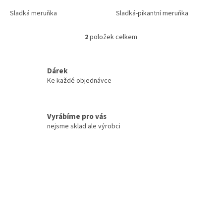
Sladká meruňka
Sladká-pikantní meruňka
2
položek celkem
O
v
l
á
Dárek
d
Ke každé objednávce
a
c
í
Vyrábíme pro vás
p
r
nejsme sklad ale výrobci
v
k
y
v
ý
p
i
s
u