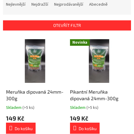
a
Nejlevnější
Nejdražší
Nejprodávanější
Abecedně
z
e
n
OTEVŘÍT FILTR
í
p
V
r
Novinka
ý
o
p
d
i
u
s
k
p
t
r
ů
o
d
Meruňka dipovaná 24mm-
Pikantní Meruňka
u
300g
dipovaná 24mm-300g
k
Skladem
(>5 ks)
Skladem
(>5 ks)
t
149 Kč
149 Kč
ů
Do košíku
Do košíku