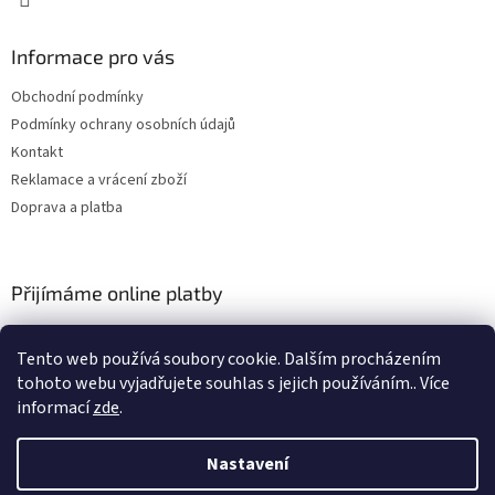
Informace pro vás
Obchodní podmínky
Podmínky ochrany osobních údajů
Kontakt
Reklamace a vrácení zboží
Doprava a platba
Přijímáme online platby
Tento web používá soubory cookie. Dalším procházením
tohoto webu vyjadřujete souhlas s jejich používáním.. Více
informací
zde
.
Nastavení
Vytvořil Shoptet