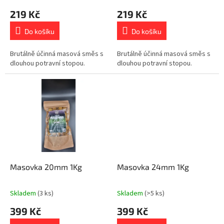
t
219 Kč
219 Kč
ů
Do košíku
Do košíku
Brutálně účinná masová směs s
Brutálně účinná masová směs s
dlouhou potravní stopou.
dlouhou potravní stopou.
Masovka 20mm 1Kg
Masovka 24mm 1Kg
Skladem
(3 ks)
Skladem
(>5 ks)
399 Kč
399 Kč