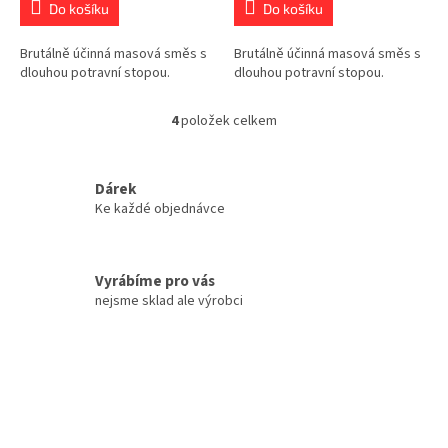
Do košíku
Do košíku
Brutálně účinná masová směs s
Brutálně účinná masová směs s
dlouhou potravní stopou.
dlouhou potravní stopou.
4
položek celkem
O
v
l
á
Dárek
d
Ke každé objednávce
a
c
í
Vyrábíme pro vás
p
r
nejsme sklad ale výrobci
v
k
y
v
ý
p
i