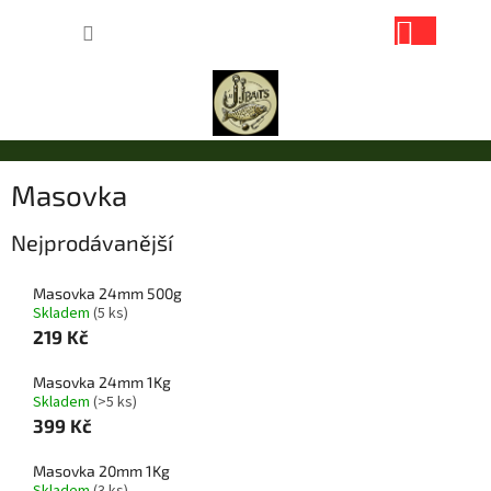
Přejít
NÁKUP
na
obsah
KOŠÍK
Masovka
Nejprodávanější
Masovka 24mm 500g
Skladem
(5 ks)
219 Kč
Masovka 24mm 1Kg
Skladem
(>5 ks)
399 Kč
Masovka 20mm 1Kg