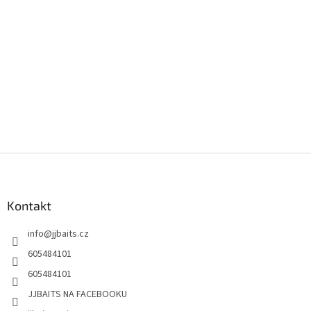
s
u
Z
á
p
a
Kontakt
t
info
@
jjbaits.cz
í
605484101
605484101
JJBAITS NA FACEBOOKU