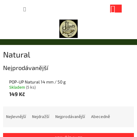
Přejít
NÁKUP
na
obsah
KOŠÍK
Natural
Nejprodávanější
POP-UP Natural 14 mm / 50 g
Skladem
(5 ks)
149 Kč
Ř
a
Nejlevnější
Nejdražší
Nejprodávanější
Abecedně
z
e
n