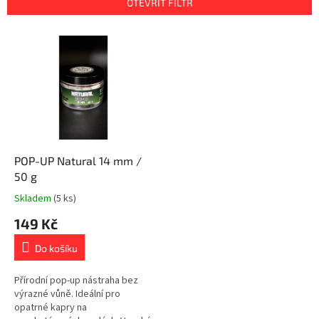
OTEVŘÍT FILTR
í
p
V
r
ý
o
p
d
i
u
s
k
p
t
r
ů
o
d
POP-UP Natural 14 mm /
u
50 g
k
Skladem
(5 ks)
t
149 Kč
ů
Do košíku
Přírodní pop-up nástraha bez
výrazné vůně. Ideální pro
opatrné kapry na