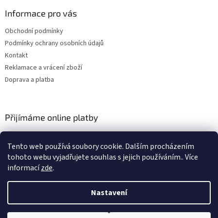
Informace pro vás
Obchodní podmínky
Podmínky ochrany osobních údajů
Kontakt
Reklamace a vrácení zboží
Doprava a platba
Přijímáme online platby
Tento web používá soubory cookie. Dalším procházením
tohoto webu vyjadřujete souhlas s jejich používáním.. Více
informací
zde
.
Nastavení
Vytvořil Shoptet