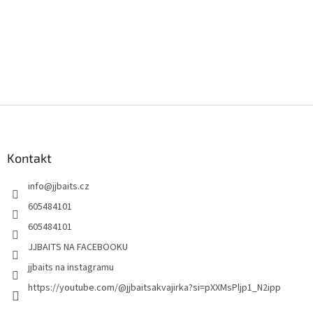
Z
á
p
a
Kontakt
t
info
@
jjbaits.cz
í
605484101
605484101
JJBAITS NA FACEBOOKU
jjbaits na instagramu
https://youtube.com/@jjbaitsakvajirka?si=pXXMsPljp1_N2ipp