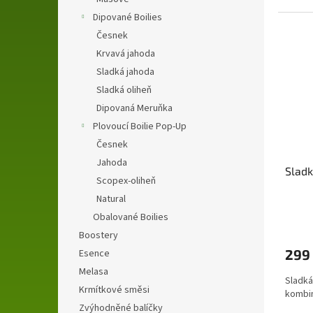
Dipované Boilies
Česnek
Krvavá jahoda
Sladká jahoda
Sladká oliheň
Dipovaná Meruňka
Plovoucí Boilie Pop-Up
Česnek
Jahoda
Slad
Scopex-oliheň
Natural
Obalované Boilies
Boostery
299
Esence
Melasa
Sladká
Krmítkové směsi
kombi
Zvýhodněné balíčky