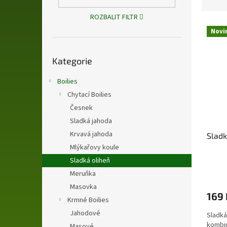
n
z
e
e
ROZBALIT FILTR
l
V
n
Novi
ý
í
p
p
Přeskočit
i
r
Kategorie
kategorie
s
o
p
d
Boilies
r
u
Chytací Boilies
o
k
Česnek
d
t
Sladká jahoda
u
ů
Krvavá jahoda
Slad
k
Mlýkařovy koule
t
ů
Sladká oliheň
Meruňka
Masovka
169 
Krmné Boilies
Jahodové
Sladká
kombi
Masové