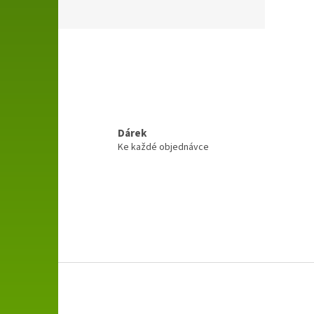
Dárek
Ke každé objednávce
Z
á
p