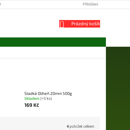
ONTAKT
REKLAMACE A VRÁCENÍ ZBOŽÍ
Přihlášení
DOPRAVA A PLATBA
NÁKUPNÍ
Prázdný košík
KOŠÍK
Sladká Oliheň 20mm 500g
Skladem
(>5 ks)
169 Kč
4
položek celkem