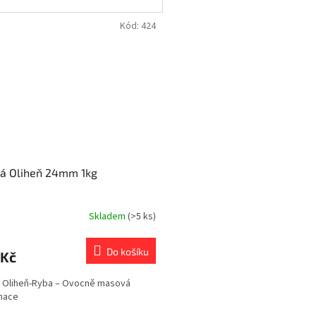
Kód:
424
ká Oliheň 24mm 1kg
Skladem
(>5 ks)
Do košíku
 Kč
 Oliheň-Ryba – Ovocně masová
nace