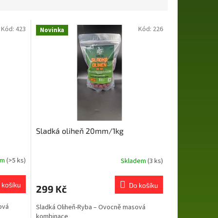
Kód:
423
Kód:
226
Novinka
Sladká oliheň 20mm/1kg
em
(>5 ks)
Skladem
(3 ks)
 košíku
Do košíku
299 Kč
ová
Sladká Oliheň-Ryba – Ovocně masová
kombinace