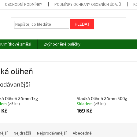
OBCHODNÍ PODMÍNKY
PODMÍNKY OCHRANY OSOBNÍCH ÚDAJŮ
K
HLEDAT
Krmítkové směsi
Zvýhodněné balíčky
ň
ká oliheň
odávanější
ká Oliheň 24mm 1kg
Sladká Oliheň 24mm 500g
adem
(>5 ks)
Skladem
(>5 ks)
 Kč
169 Kč
nější
Nejdražší
Nejprodávanější
Abecedně