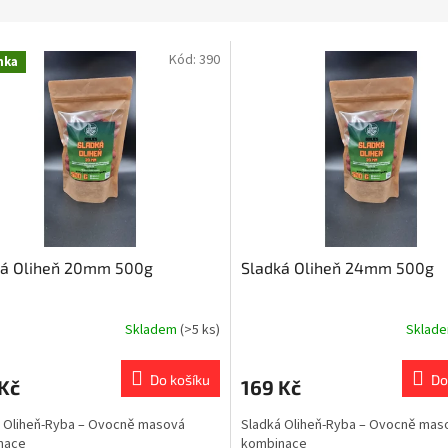
Kód:
390
nka
ká Oliheň 20mm 500g
Sladká Oliheň 24mm 500g
Skladem
(>5 ks)
Sklad
Do košíku
Do
Kč
169 Kč
 Oliheň-Ryba – Ovocně masová
Sladká Oliheň-Ryba – Ovocně mas
nace
kombinace