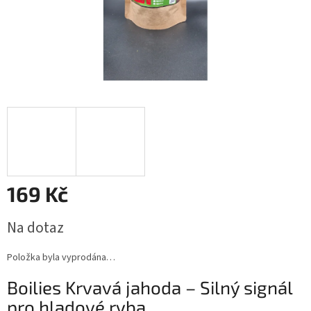
169 Kč
Měrná
Na dotaz
cena:
Položka byla vyprodána…
Boilies Krvavá jahoda – Silný signál
pro hladové ryba