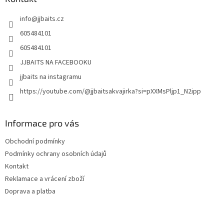
t
info
@
jjbaits.cz
í
605484101
605484101
JJBAITS NA FACEBOOKU
jjbaits na instagramu
https://youtube.com/@jjbaitsakvajirka?si=pXXMsPljp1_N2ipp
Informace pro vás
Obchodní podmínky
Podmínky ochrany osobních údajů
Kontakt
Reklamace a vrácení zboží
Doprava a platba