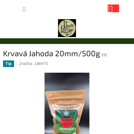
Přejít
NÁKUP
na
obsah
KOŠÍK
Krvavá Jahoda 20mm/500g
391
Značka:
JJBAITS
Tip