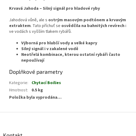
Krvavá Jahoda – Silný signál pro hladové ryby
Jahodová vůně, ale s
ostrým masovým podtónem a krvavým
extraktem
. Tato příchuť se
osvědčila na bahnitých revírech
i
ve vodách s vyšším tlakem rybářů.
Výborná pro hlubší vody a velké kapry
Silný signál i v zakalené vodě
Neotřelá kombinace, kterou ostatní rybáři často
nepoužívají
Doplňkové parametry
Kategorie
:
Chytací Boilies
Hmotnost
:
0.5 kg
Položka byla vyprodána…
Z
á
p
a
Kontakt