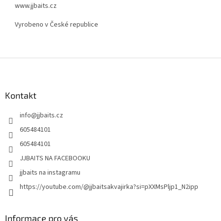
www.
jjbaits.cz
Vyrobeno v České republice
Z
á
p
a
Kontakt
t
info
@
jjbaits.cz
í
605484101
605484101
JJBAITS NA FACEBOOKU
jjbaits na instagramu
https://youtube.com/@jjbaitsakvajirka?si=pXXMsPljp1_N2ipp
Informace pro vás