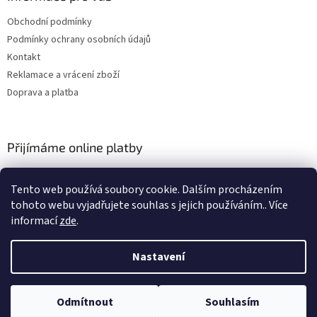
Obchodní podmínky
Podmínky ochrany osobních údajů
Kontakt
Reklamace a vrácení zboží
Doprava a platba
Přijímáme online platby
Tento web používá soubory cookie. Dalším procházením
tohoto webu vyjadřujete souhlas s jejich používáním.. Více
informací
zde
.
Nastavení
Vytvořil Shoptet
Odmítnout
Souhlasím
Copyright 2026
JJBAITS
. Všechna práva vyhrazena.