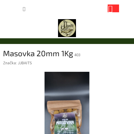
Přejít
NÁKUP
na
obsah
KOŠÍK
Masovka 20mm 1Kg
403
Značka:
JJBAITS