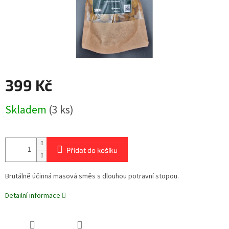
399 Kč
Měrná
Skladem
(3 ks)
cena:
Přidat do košíku
Brutálně účinná masová směs s dlouhou potravní stopou.
Detailní informace