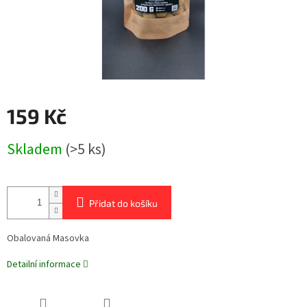
159 Kč
Měrná
Skladem
(>5 ks)
cena:
Přidat do košíku
Obalovaná Masovka
Detailní informace