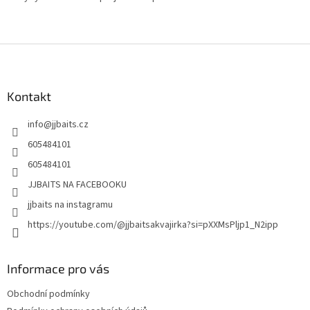
Z
á
p
a
Kontakt
t
info
@
jjbaits.cz
í
605484101
605484101
JJBAITS NA FACEBOOKU
jjbaits na instagramu
https://youtube.com/@jjbaitsakvajirka?si=pXXMsPljp1_N2ipp
Informace pro vás
Obchodní podmínky