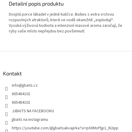
Detailní popis produktu
Dvojitá porce lákadel v jedné kuličce. Boilies s extra vrstvou
rozpustných atraktorů, které ve vodě okamžitě „explodují“.
Vysoká výživová hodnota a intenzivní masové aroma zaručují, že
ryby vaše místo nepřejdou bez povšimnutí.
Z
á
p
a
Kontakt
t
info
@
jjbaits.cz
í
605484101
605484101
JJBAITS NA FACEBOOKU
jjbaits na instagramu
https://youtube.com/@jjbaitsakvajirka?si=pXXMsPljp1_N2ipp