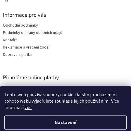
Informace pro vás
Obchodní podmínky
Podmínky ochrany osobních údajů
Kontakt
Reklamace a vrácení zboží
Doprava a platba
Přijímáme online platby
Tento web používá soubory cookie. Dalším procházením
tohoto webu vyjadřujete souhlas s jejich používáním.. Více
informací
zde
.
Nastavení
Vytvořil Shoptet