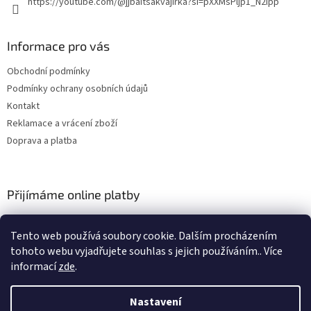
https://youtube.com/@jjbaitsakvajirka?si=pXXMsPljp1_N2ipp
Informace pro vás
Obchodní podmínky
Podmínky ochrany osobních údajů
Kontakt
Reklamace a vrácení zboží
Doprava a platba
Přijímáme online platby
Tento web používá soubory cookie. Dalším procházením
tohoto webu vyjadřujete souhlas s jejich používáním.. Více
informací
zde
.
Nastavení
Vytvořil Shoptet