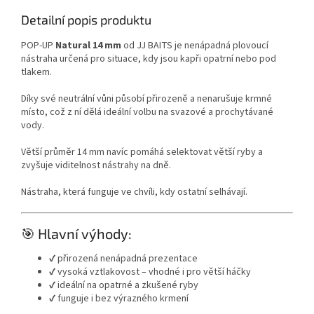
Detailní popis produktu
POP-UP
Natural 14 mm
od JJ BAITS je nenápadná plovoucí
nástraha určená pro situace, kdy jsou kapři opatrní nebo pod
tlakem.
Díky své neutrální vůni působí přirozeně a nenarušuje krmné
místo, což z ní dělá ideální volbu na svazové a prochytávané
vody.
Větší průměr 14 mm navíc pomáhá selektovat větší ryby a
zvyšuje viditelnost nástrahy na dně.
Nástraha, která funguje ve chvíli, kdy ostatní selhávají.
🎯 Hlavní výhody:
✔ přirozená nenápadná prezentace
✔ vysoká vztlakovost – vhodné i pro větší háčky
✔ ideální na opatrné a zkušené ryby
✔ funguje i bez výrazného krmení