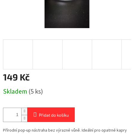
149 Kč
Měrná
Skladem
(5 ks)
cena:
Přidat do košíku
Přírodní pop-up nástraha bez výrazné vůně. Ideální pro opatrné kapry