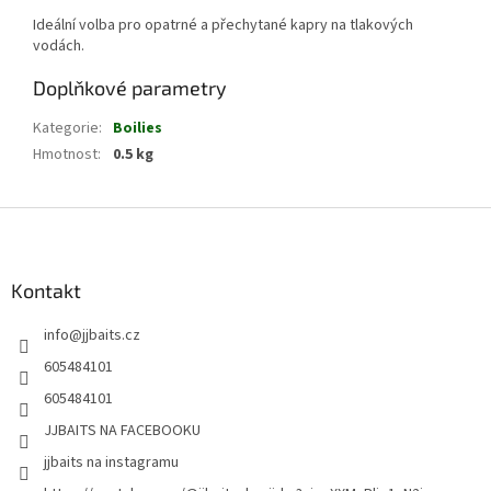
Ideální volba pro opatrné a přechytané kapry na tlakových
vodách.
Doplňkové parametry
Kategorie
:
Boilies
Hmotnost
:
0.5 kg
Z
á
p
a
Kontakt
t
info
@
jjbaits.cz
í
605484101
605484101
JJBAITS NA FACEBOOKU
jjbaits na instagramu